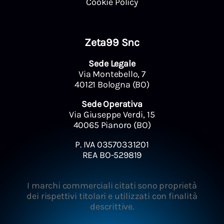
Cookie Policy
Zeta99 Snc
Sede Legale
Via Montebello, 7
40121 Bologna (BO)
Sede Operativa
Via Giuseppe Verdi, 15
40065 Pianoro (BO)
P. IVA 03570331201
REA BO-529819
I marchi commerciali citati sono proprietà
dei rispettivi titolari e utilizzati con finalità
descrittive.