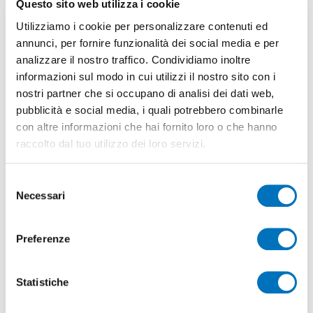
Questo sito web utilizza i cookie
6.3 Se il prodotto inviato risulta privo di difetti e
Utilizziamo i cookie per personalizzare contenuti ed
perfettamente funzionante, oppure presenta un
annunci, per fornire funzionalità dei social media e per
difetto non coperto da garanzia, le spese di
analizzare il nostro traffico. Condividiamo inoltre
spedizione di restituzione sono a carico del Cliente e
informazioni sul modo in cui utilizzi il nostro sito con i
nostri partner che si occupano di analisi dei dati web,
potrà essere addebitato un costo di diagnosi.
pubblicità e social media, i quali potrebbero combinarle
6.4 Il prodotto dovrà essere restituito dal Cliente nella
con altre informazioni che hai fornito loro o che hanno
confezione originale, completa in tutte le sue parti
raccolto dal tuo utilizzo dei loro servizi.
(imballo, dotazione accessoria ed eventuale
documentazione). Nel caso di schede madri, il
Selezione
prodotto deve essere reso con la copertura protettiva
Necessari
del
del socket e con i pin integri. In mancanza dei
consenso
suddetti requisiti, l’intervento non potrà essere
Preferenze
gestito in garanzia e potranno essere addebitati i
costi di diagnosi e spedizione.
6.5 Per limitare danneggiamenti alla confezione
Statistiche
originale, si richiede di utilizzare un imballaggio