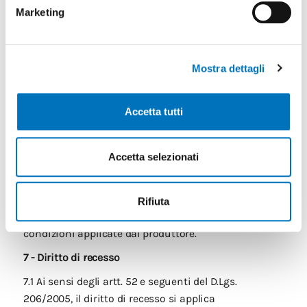
resistente, in ogni caso è vietata l’apposizione di
Marketing
etichette o nastri adesivi direttamente sulla
confezione originale del prodotto.
6.6 Gestione RMA post garanzia legale. Qualora sia
Mostra dettagli
scaduta la garanzia legale nei confronti del Fornitore
ma sussista una garanzia del produttore ancora
Accetta tutti
valida, il Fornitore può, su richiesta del Cliente,
gestire la pratica RMA verso il produttore applicando
un costo di gestione di € 60,00 + IVA per ciascun
Accetta selezionati
prodotto. Tale importo è dovuto anche nel caso in cui
il prodotto rientri “non difettoso” o non sia accettato
dal produttore. Restano a carico del Cliente le spese
Rifiuta
di spedizione verso e da il Fornitore, salvo diverse
condizioni applicate dal produttore.
7 - Diritto di recesso
7.1 Ai sensi degli artt. 52 e seguenti del D.Lgs.
206/2005, il diritto di recesso si applica