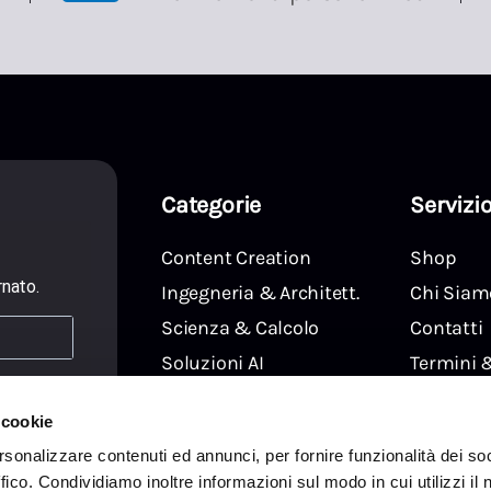
Categorie
Servizio
Content Creation
Shop
rnato.
Ingegneria & Architett.
Chi Siam
Scienza & Calcolo
Contatti
Soluzioni AI
Termini 
wsletter
Live Events & Regia
Privacy P
 cookie
Gaming & eSport
Cookie Po
rsonalizzare contenuti ed annunci, per fornire funzionalità dei so
ffico. Condividiamo inoltre informazioni sul modo in cui utilizzi il 