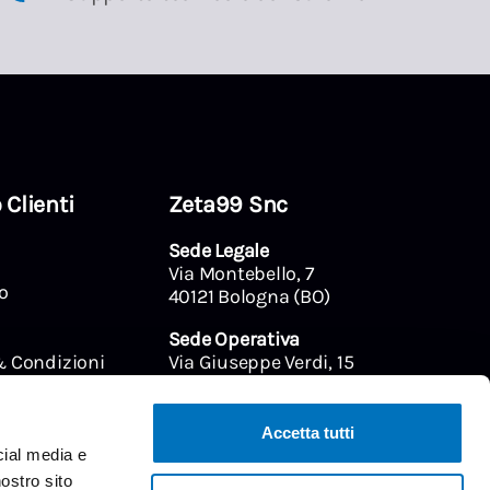
 Clienti
Zeta99 Snc
Sede Legale
Via Montebello, 7
o
40121 Bologna (BO)
Sede Operativa
& Condizioni
Via Giuseppe Verdi, 15
40065 Pianoro (BO)
olicy
P. IVA 03570331201
licy
Accetta tutti
REA BO-529819
cial media e
nostro sito